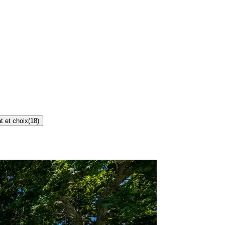
t et choix
(
18
)