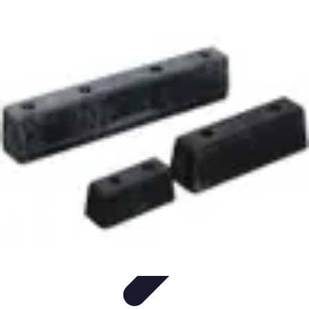
Remorque Agricole
Achat et choix de remorque
Guide d'achat
Entretien et Sécurité
Types
de remorques
Guides pratiques
Remorque Agricole