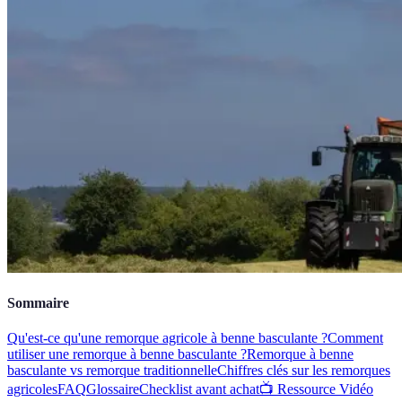
Sommaire
Qu'est-ce qu'une remorque agricole à benne basculante ?
Comment
utiliser une remorque à benne basculante ?
Remorque à benne
basculante vs remorque traditionnelle
Chiffres clés sur les remorques
agricoles
FAQ
Glossaire
Checklist avant achat
📺 Ressource Vidéo