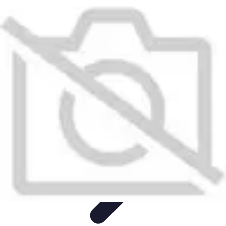
Remorque Agricole
Achat et choix de remorque
Guide d'achat
Entretien et Sécurité
Types
de remorques
Guides pratiques
Remorque Agricole