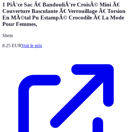
1 PiÃ¨ce Sac Ã€ BandouliÃ¨re CroisÃ© Mini Ã€
Couverture Basculante Ã€ Verrouillage Ã€ Torsion
En MÃ©tal Pu EstampÃ© Crocodile Ã€ La Mode
Pour Femmes,
Shein
8.25
EUR
Voir le prix