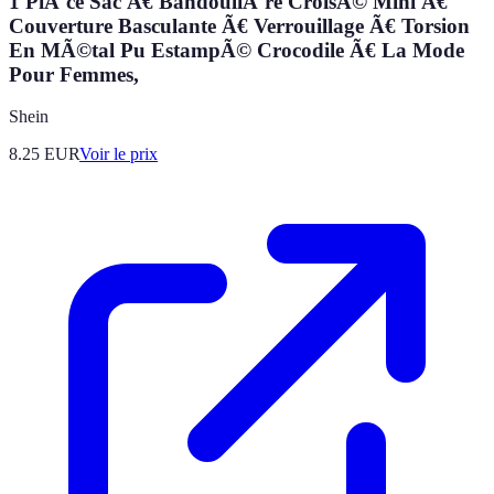
1 PiÃ¨ce Sac Ã€ BandouliÃ¨re CroisÃ© Mini Ã€
Couverture Basculante Ã€ Verrouillage Ã€ Torsion
En MÃ©tal Pu EstampÃ© Crocodile Ã€ La Mode
Pour Femmes,
Shein
8.25
EUR
Voir le prix