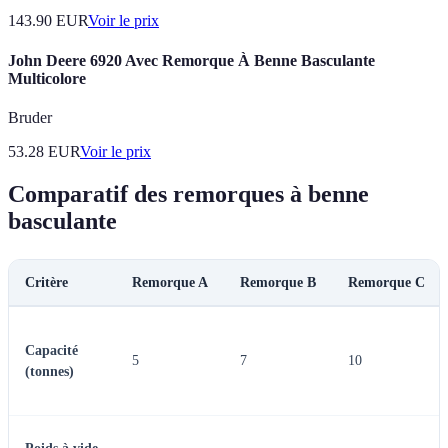
143.90
EUR
Voir le prix
John Deere 6920 Avec Remorque À Benne Basculante
Multicolore
Bruder
53.28
EUR
Voir le prix
Comparatif des remorques à benne
basculante
Critère
Remorque A
Remorque B
Remorque C
Capacité
5
7
10
(tonnes)