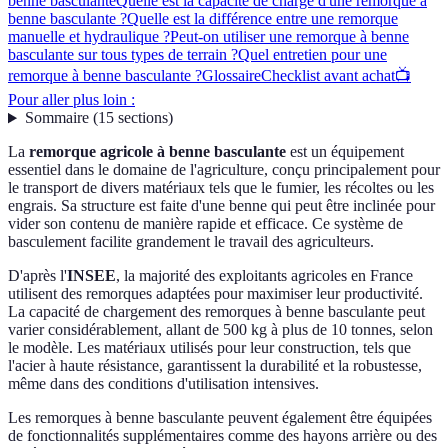
benne basculante
Quelle est la capacité de charge d'une remorque à
benne basculante ?
Quelle est la différence entre une remorque
manuelle et hydraulique ?
Peut-on utiliser une remorque à benne
basculante sur tous types de terrain ?
Quel entretien pour une
remorque à benne basculante ?
Glossaire
Checklist avant achat
📺
Pour aller plus loin :
Sommaire
(
15
sections
)
La
remorque agricole à benne basculante
est un équipement
essentiel dans le domaine de l'agriculture, conçu principalement pour
le transport de divers matériaux tels que le fumier, les récoltes ou les
engrais. Sa structure est faite d'une benne qui peut être inclinée pour
vider son contenu de manière rapide et efficace. Ce système de
basculement facilite grandement le travail des agriculteurs.
D'après l'
INSEE
, la majorité des exploitants agricoles en France
utilisent des remorques adaptées pour maximiser leur productivité.
La capacité de chargement des remorques à benne basculante peut
varier considérablement, allant de 500 kg à plus de 10 tonnes, selon
le modèle. Les matériaux utilisés pour leur construction, tels que
l'acier à haute résistance, garantissent la durabilité et la robustesse,
même dans des conditions d'utilisation intensives.
Les remorques à benne basculante peuvent également être équipées
de fonctionnalités supplémentaires comme des hayons arrière ou des