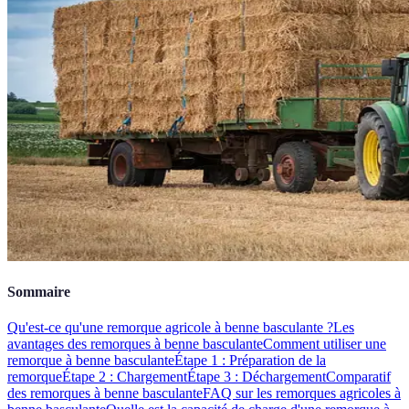
Sommaire
Qu'est-ce qu'une remorque agricole à benne basculante ?
Les
avantages des remorques à benne basculante
Comment utiliser une
remorque à benne basculante
Étape 1 : Préparation de la
remorque
Étape 2 : Chargement
Étape 3 : Déchargement
Comparatif
des remorques à benne basculante
FAQ sur les remorques agricoles à