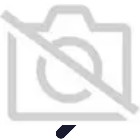
Remorque Agricole
Achat et choix de remorque
Guide d'achat
Entretien et Sécurité
Types
de remorques
Guides pratiques
Remorque Agricole