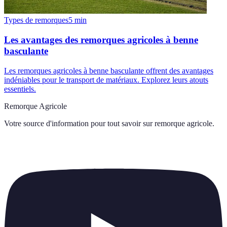
Types de remorques
5
min
Les avantages des remorques agricoles à benne
basculante
Les remorques agricoles à benne basculante offrent des avantages
indéniables pour le transport de matériaux. Explorez leurs atouts
essentiels.
Remorque Agricole
Votre source d'information pour tout savoir sur
remorque agricole
.