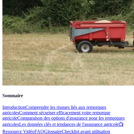
Sommaire
Introduction
Comprendre les risques liés aux remorques
agricoles
Comment sécuriser efficacement votre remorque
agricole
Comparaison des options d'assurance pour les remorques
agricoles
Les données clés et tendances de l'assurance agricole
📺
Ressource Vidéo
FAQ
Glossaire
Checklist avant utilisation