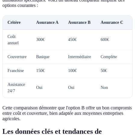
options courantes :
Critère
Assurance A
Assurance B
Assurance C
V
Coût
A
300€
450€
600€
annuel
Couverture
Basique
Intermédiaire
Complète
C
Franchise
150€
100€
50€
C
Assistance
Oui
Oui
Non
A
24/7
Cette comparaison démontre que l'option B offre un bon compromis
entre coût et couverture, bien adaptée aux moyennes entreprises
agricoles.
Les données clés et tendances de