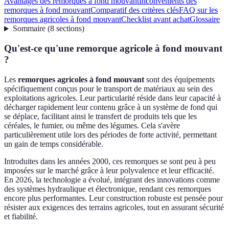
Avantages des remorques à fond mouvant
Inconvénients des
remorques à fond mouvant
Comparatif des critères clés
FAQ sur les
remorques agricoles à fond mouvant
Checklist avant achat
Glossaire
Sommaire
(
8
sections
)
Qu'est-ce qu'une remorque agricole à fond mouvant
?
Les
remorques agricoles à fond mouvant
sont des équipements
spécifiquement conçus pour le transport de matériaux au sein des
exploitations agricoles. Leur particularité réside dans leur capacité à
décharger rapidement leur contenu grâce à un système de fond qui
se déplace, facilitant ainsi le transfert de produits tels que les
céréales, le fumier, ou même des légumes. Cela s'avère
particulièrement utile lors des périodes de forte activité, permettant
un gain de temps considérable.
Introduites dans les années 2000, ces remorques se sont peu à peu
imposées sur le marché grâce à leur polyvalence et leur efficacité.
En 2026, la technologie a évolué, intégrant des innovations comme
des systèmes hydraulique et électronique, rendant ces remorques
encore plus performantes. Leur construction robuste est pensée pour
résister aux exigences des terrains agricoles, tout en assurant sécurité
et fiabilité.