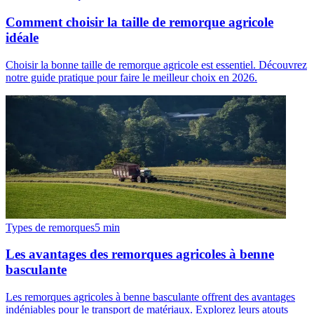
Comment choisir la taille de remorque agricole
idéale
Choisir la bonne taille de remorque agricole est essentiel. Découvrez
notre guide pratique pour faire le meilleur choix en 2026.
Types de remorques
5
min
Les avantages des remorques agricoles à benne
basculante
Les remorques agricoles à benne basculante offrent des avantages
indéniables pour le transport de matériaux. Explorez leurs atouts