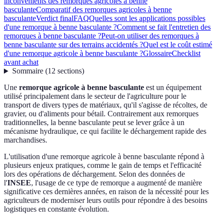
inconvénients des remorques agricoles à benne
basculante
Comparatif des remorques agricoles à benne
basculante
Verdict final
FAQ
Quelles sont les applications possibles
d'une remorque à benne basculante ?
Comment se fait l'entretien des
remorques à benne basculante ?
Peut-on utiliser des remorques à
benne basculante sur des terrains accidentés ?
Quel est le coût estimé
d'une remorque agricole à benne basculante ?
Glossaire
Checklist
avant achat
Sommaire
(
12
sections
)
Une
remorque agricole à benne basculante
est un équipement
utilisé principalement dans le secteur de l'agriculture pour le
transport de divers types de matériaux, qu'il s'agisse de récoltes, de
gravier, ou d'aliments pour bétail. Contrairement aux remorques
traditionnelles, la benne basculante peut se lever grâce à un
mécanisme hydraulique, ce qui facilite le déchargement rapide des
marchandises.
L'utilisation d'une remorque agricole à benne basculante répond à
plusieurs enjeux pratiques, comme le gain de temps et l'efficacité
lors des opérations de déchargement. Selon des données de
l'
INSEE
, l'usage de ce type de remorque a augmenté de manière
significative ces dernières années, en raison de la nécessité pour les
agriculteurs de moderniser leurs outils pour répondre à des besoins
logistiques en constante évolution.