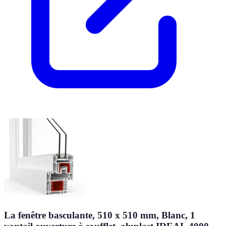
La fenêtre basculante, 510 x 510 mm, Blanc, 1