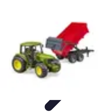
Remorque Agricole
Achat et choix de remorque
Guide d'achat
Entretien et Sécurité
Types
de remorques
Guides pratiques
Remorque Agricole