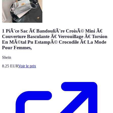
1 PiÃ¨ce Sac Ã€ BandouliÃ¨re CroisÃ© Mini Ã€
Couverture Basculante Ã€ Verrouillage Ã€ Torsion
En MÃ©tal Pu EstampÃ© Crocodile Ã€ La Mode
Pour Femmes,
Shein
8.25
EUR
Voir le prix