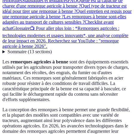
remorques
Statistiques et tendances
FAQ
Quelle est la capacité de
charge d'une remorque agricole à benne ?
Quel type de tracteur est
idéal pour tirer une remorque à benne ?
Quel entretien est requis pour
une remorque agricole à benne ?
Les remorques à benne sont-elles
adaptées au transport de cultures sensibles ?
Checklist avant
achat
Glossaire
📺 Pour aller plus loin : *Remorques agricoles :
technologies modernes et usages innovants*, une analyse complète
de leur impact en 2026. Recherchez sur YouTube : "remorque
agricole à benne 2026".
Sommaire
(
13
sections
)
Les
remorques agricoles à benne
sont des équipements essentiels
utilisés par les agriculteurs pour transporter divers types de charges,
notamment des récoltes, des engrais, du fumier ou d'autres
matériaux. Ces remorques sont généralement fabriquées en acier
robuste pour résister à des conditions de travail difficiles. La
caractéristique principale de la benne est sa capacité à basculer, ce
qui facilite le déchargement rapide du contenu sans nécessiter
d'efforts supplémentaires.
La conception des remorques à benne permet une grande flexibilité,
et la plupart des modèles sont compatibles avec une variété de
tracteurs, augmentant ainsi leur polyvalence dans les différentes
opérations agricoles. En 2026, les avancées technologiques dans le
domaine des remorques agricoles permettent d'augmenter leur