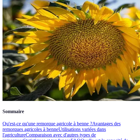
Sommaire
Qu'est-ce qu'une remorque agricole à benne ?
Avantages des
remorques agricoles à benne
Utilisations variées dans
l'agriculture
Comparaison avec d'autres types de