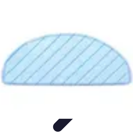
Remorque Agricole
Achat et choix de remorque
Guide d'achat
Entretien et Sécurité
Types
de remorques
Guides pratiques
Remorque Agricole