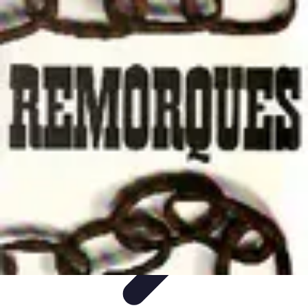
Remorque Agricole
Achat et choix de remorque
Guide d'achat
Entretien et Sécurité
Types
de remorques
Guides pratiques
Remorque Agricole