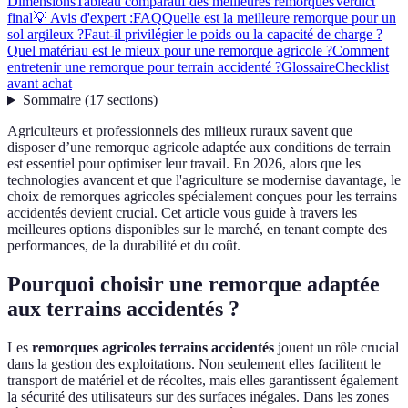
Dimensions
Tableau comparatif des meilleures remorques
Verdict
final
💡 Avis d'expert :
FAQ
Quelle est la meilleure remorque pour un
sol argileux ?
Faut-il privilégier le poids ou la capacité de charge ?
Quel matériau est le mieux pour une remorque agricole ?
Comment
entretenir une remorque pour terrain accidenté ?
Glossaire
Checklist
avant achat
Sommaire
(
17
sections
)
Agriculteurs et professionnels des milieux ruraux savent que
disposer d’une remorque agricole adaptée aux conditions de terrain
est essentiel pour optimiser leur travail. En 2026, alors que les
technologies avancent et que l'agriculture se modernise davantage, le
choix de remorques agricoles spécialement conçues pour les terrains
accidentés devient crucial. Cet article vous guide à travers les
meilleures options disponibles sur le marché, en tenant compte des
performances, de la durabilité et du coût.
Pourquoi choisir une remorque adaptée
aux terrains accidentés ?
Les
remorques agricoles terrains accidentés
jouent un rôle crucial
dans la gestion des exploitations. Non seulement elles facilitent le
transport de matériel et de récoltes, mais elles garantissent également
la sécurité des utilisateurs sur des surfaces inégales. Dans les zones