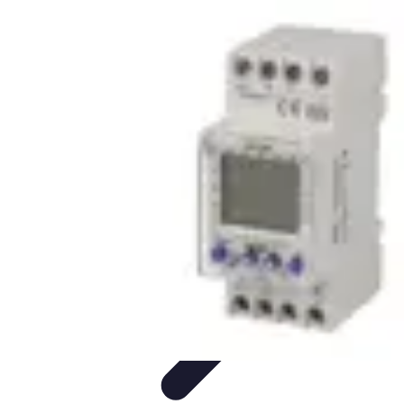
Remorque Agricole
Achat et choix de remorque
Guide d'achat
Entretien et Sécurité
Types
de remorques
Guides pratiques
Remorque Agricole