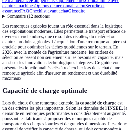
de maintenance
Équipements supplémentaires
Compatibilité avec
d'autres machines
Options de personnalisation
Sécurité et
assurance
FAQ
Checklist avant achat
Glossaire
Sommaire
(
12
sections
)
Les remorques agricoles jouent un rôle essentiel dans la logistique
des exploitations modernes. Elles permettent le transport efficace de
diverses marchandises, que ce soit des récoltes, du matériel ou
d'autres produits agricoles. L'acquisition d'une remorque adaptée est
cruciale pour optimiser les tâches quotidiennes sur le terrain. En
2026, avec la montée de l'agriculture moderne, les critères de
sélection se basent non seulement sur les besoins en capacité, mais
aussi sur les innovations technologiques intégrées. Ce guide vous
présente les fonctionnalités clés à rechercher lors de l'achat d'une
remorque agricole afin d'assurer un rendement et une durabilité
maximaux.
Capacité de charge optimale
Lors du choix d'une remorque agricole,
la capacité de charge
est
un des critères les plus importants. Selon les données de
l'INSEE
, la
demande en remorques performantes a considérablement augmenté,
poussant les fabricants à proposer des remorques capable de
transporter des charges lourdes et de grandes dimensions. Il est donc
essentiel de vérifier la capacité de charge, qui doit correspondre à