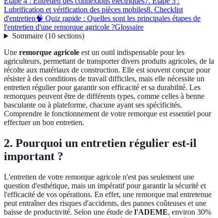
Étape 4 : Entretien des connexions électriques
7. Étape 5 :
Lubrification et vérification des pièces mobiles
8. Checklist
d'entretien
🧠 Quiz rapide : Quelles sont les principales étapes de
l'entretien d'une remorque agricole ?
Glossaire
Sommaire
(
10
sections
)
Une
remorque agricole
est un outil indispensable pour les
agriculteurs, permettant de transporter divers produits agricoles, de la
récolte aux matériaux de construction. Elle est souvent conçue pour
résister à des conditions de travail difficiles, mais elle nécessite un
entretien régulier pour garantir son efficacité et sa durabilité. Les
remorques peuvent être de différents types, comme celles à benne
basculante ou à plateforme, chacune ayant ses spécificités.
Comprendre le fonctionnement de votre remorque est essentiel pour
effectuer un bon entretien.
2. Pourquoi un entretien régulier est-il
important ?
L'entretien de votre remorque agricole n'est pas seulement une
question d'esthétique, mais un impératif pour garantir la sécurité et
l'efficacité de vos opérations. En effet, une remorque mal entretenue
peut entraîner des risques d'accidents, des pannes coûteuses et une
baisse de productivité. Selon une étude de
l'ADEME
, environ 30%