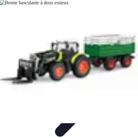
Remorque Agricole
Achat et choix de remorque
Guide d'achat
Entretien et Sécurité
Types
de remorques
Guides pratiques
Remorque Agricole