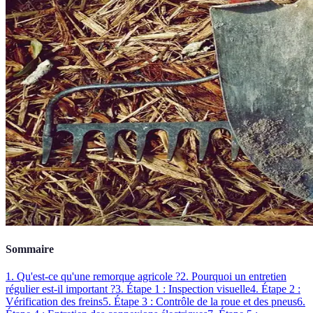
Sommaire
1. Qu'est-ce qu'une remorque agricole ?
2. Pourquoi un entretien
régulier est-il important ?
3. Étape 1 : Inspection visuelle
4. Étape 2 :
Vérification des freins
5. Étape 3 : Contrôle de la roue et des pneus
6.