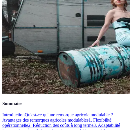
Sommaire
Introduction
Qu'est-ce qu'une remorque agricole modulable ?
Avantages des remorques agricoles modulables
1. Flexibilité
opérationnelle
2. Réduction des coûts à long terme
3. Adaptabilité