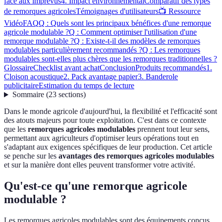
face aux imprévus
4. Impact environnemental
Comparatif des types
de remorques agricoles
Témoignages d'utilisateurs
📺 Ressource
Vidéo
FAQ
Q : Quels sont les principaux bénéfices d'une remorque
agricole modulable ?
Q : Comment optimiser l'utilisation d'une
remorque modulable ?
Q : Existe-t-il des modèles de remorques
modulables particulièrement recommandés ?
Q : Les remorques
modulables sont-elles plus chères que les remorques traditionnelles ?
Glossaire
Checklist avant achat
Conclusion
Produits recommandés
1.
Cloison acoustique
2. Pack avantage papier
3. Banderole
publicitaire
Estimation du temps de lecture
Sommaire
(
23
sections
)
Dans le monde agricole d'aujourd'hui, la flexibilité et l'efficacité sont
des atouts majeurs pour toute exploitation. C'est dans ce contexte
que les
remorques agricoles modulables
prennent tout leur sens,
permettant aux agriculteurs d'optimiser leurs opérations tout en
s'adaptant aux exigences spécifiques de leur production. Cet article
se penche sur les
avantages des remorques agricoles modulables
et sur la manière dont elles peuvent transformer votre activité.
Qu'est-ce qu'une remorque agricole
modulable ?
Les remorques agricoles modulables sont des équipements conçus