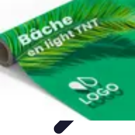
Remorque Agricole
Achat et choix de remorque
Guide d'achat
Entretien et Sécurité
Types
de remorques
Guides pratiques
Remorque Agricole