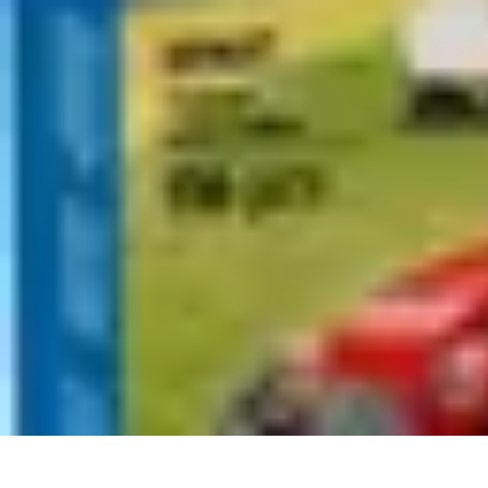
Remorque Agricole
Achat et choix de remorque
Guide d'achat
Entretien et Sécurité
Types d
Remorque Agricole