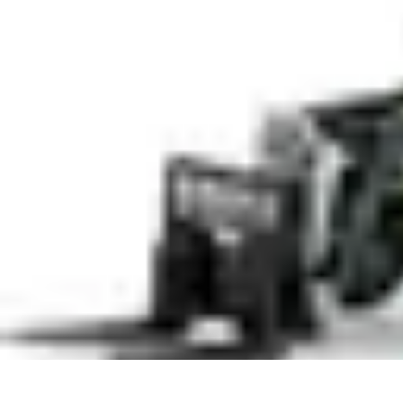
Remorque Agricole
Achat et choix de remorque
Guide d'achat
Entretien et Sécurité
Types d
Remorque Agricole