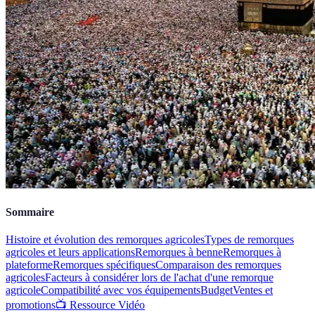
Sommaire
Histoire et évolution des remorques agricoles
Types de remorques
agricoles et leurs applications
Remorques à benne
Remorques à
plateforme
Remorques spécifiques
Comparaison des remorques
agricoles
Facteurs à considérer lors de l'achat d'une remorque
agricole
Compatibilité avec vos équipements
Budget
Ventes et
promotions
📺 Ressource Vidéo