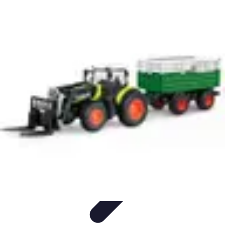
Remorque Agricole
Achat et choix de remorque
Guide d'achat
Entretien et Sécurité
Types
de remorques
Guides pratiques
Remorque Agricole