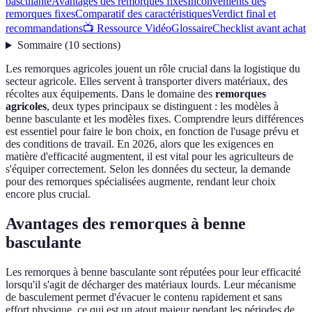
basculante
Avantages des remorques fixes
Inconvénients des
remorques fixes
Comparatif des caractéristiques
Verdict final et
recommandations
📺 Ressource Vidéo
Glossaire
Checklist avant achat
Sommaire
(
10
sections
)
Les remorques agricoles jouent un rôle crucial dans la logistique du
secteur agricole. Elles servent à transporter divers matériaux, des
récoltes aux équipements. Dans le domaine des
remorques
agricoles
, deux types principaux se distinguent : les modèles à
benne basculante et les modèles fixes. Comprendre leurs différences
est essentiel pour faire le bon choix, en fonction de l'usage prévu et
des conditions de travail. En 2026, alors que les exigences en
matière d'efficacité augmentent, il est vital pour les agriculteurs de
s'équiper correctement. Selon les données du secteur, la demande
pour des remorques spécialisées augmente, rendant leur choix
encore plus crucial.
Avantages des remorques à benne
basculante
Les remorques à benne basculante sont réputées pour leur efficacité
lorsqu'il s'agit de décharger des matériaux lourds. Leur mécanisme
de basculement permet d'évacuer le contenu rapidement et sans
effort physique, ce qui est un atout majeur pendant les périodes de