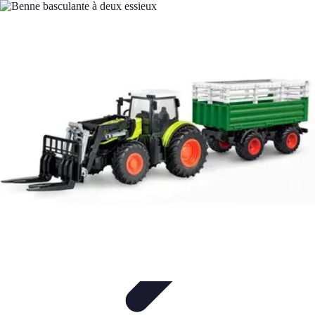
Remorque Agricole
Achat et choix de remorque
Guide d'achat
Entretien et Sécurité
Types
de remorques
Guides pratiques
Remorque Agricole