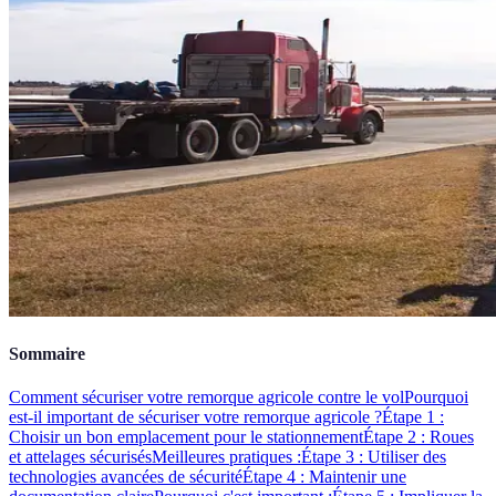
Sommaire
Comment sécuriser votre remorque agricole contre le vol
Pourquoi
est-il important de sécuriser votre remorque agricole ?
Étape 1 :
Choisir un bon emplacement pour le stationnement
Étape 2 : Roues
et attelages sécurisés
Meilleures pratiques :
Étape 3 : Utiliser des
technologies avancées de sécurité
Étape 4 : Maintenir une