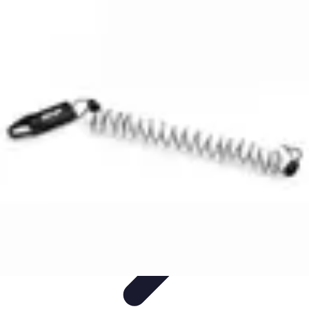
Remorque Agricole
Achat et choix de remorque
Guide d'achat
Entretien et Sécurité
Types
de remorques
Guides pratiques
Remorque Agricole