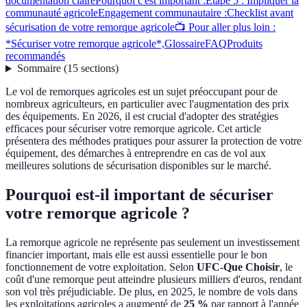
documentation claire
Pourquoi c'est important :
Étape 5 : Impliquer la
communauté agricole
Engagement communautaire :
Checklist avant
sécurisation de votre remorque agricole
📺 Pour aller plus loin :
*Sécuriser votre remorque agricole*,
Glossaire
FAQ
Produits
recommandés
Sommaire
(
15
sections
)
Le vol de remorques agricoles est un sujet préoccupant pour de
nombreux agriculteurs, en particulier avec l'augmentation des prix
des équipements. En 2026, il est crucial d'adopter des stratégies
efficaces pour sécuriser votre remorque agricole. Cet article
présentera des méthodes pratiques pour assurer la protection de votre
équipement, des démarches à entreprendre en cas de vol aux
meilleures solutions de sécurisation disponibles sur le marché.
Pourquoi est-il important de sécuriser
votre remorque agricole ?
La remorque agricole ne représente pas seulement un investissement
financier important, mais elle est aussi essentielle pour le bon
fonctionnement de votre exploitation. Selon
UFC-Que Choisir
, le
coût d'une remorque peut atteindre plusieurs milliers d'euros, rendant
son vol très préjudiciable. De plus, en 2025, le nombre de vols dans
les exploitations agricoles a augmenté de
25 %
par rapport à l'année