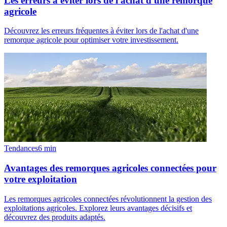
Les erreurs à éviter lors de l'achat d'une remorque
agricole
Découvrez les erreurs fréquentes à éviter lors de l'achat d'une
remorque agricole pour optimiser votre investissement.
Tendances
6
min
Avantages des remorques agricoles connectées pour
votre exploitation
Les remorques agricoles connectées révolutionnent la gestion des
exploitations agricoles. Explorez leurs avantages décisifs et
découvrez des produits adaptés.