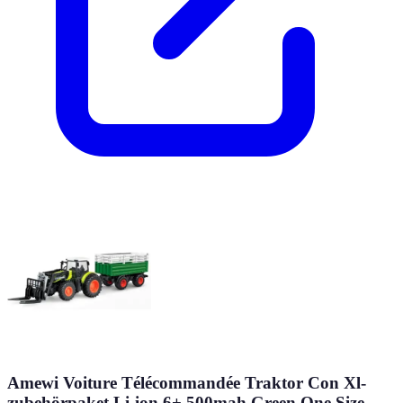
Amewi Voiture Télécommandée Traktor Con Xl-
zubehörpaket Li-ion 6+ 500mah Green One Size