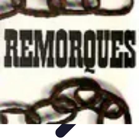
Remorque Agricole
Achat et choix de remorque
Guide d'achat
Entretien et Sécurité
Types
de remorques
Guides pratiques
Remorque Agricole