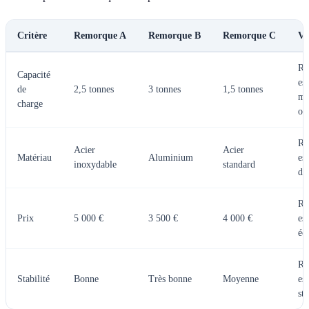
Critère
Remorque A
Remorque B
Remorque C
Ve
Re
Capacité
est
de
2,5 tonnes
3 tonnes
1,5 tonnes
me
charge
op
Re
Acier
Acier
Matériau
Aluminium
est
inoxydable
standard
du
Re
Prix
5 000 €
3 500 €
4 000 €
est
éc
Re
Stabilité
Bonne
Très bonne
Moyenne
est
sta