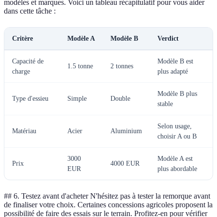
modèles et marques. Voici un tableau récapitulatif pour vous aider
dans cette tâche :
Critère
Modèle A
Modèle B
Verdict
Capacité de
Modèle B est
1.5 tonne
2 tonnes
charge
plus adapté
Modèle B plus
Type d'essieu
Simple
Double
stable
Selon usage,
Matériau
Acier
Aluminium
choisir A ou B
3000
Modèle A est
Prix
4000 EUR
EUR
plus abordable
## 6. Testez avant d'acheter N'hésitez pas à tester la remorque avant
de finaliser votre choix. Certaines concessions agricoles proposent la
possibilité de faire des essais sur le terrain. Profitez-en pour vérifier