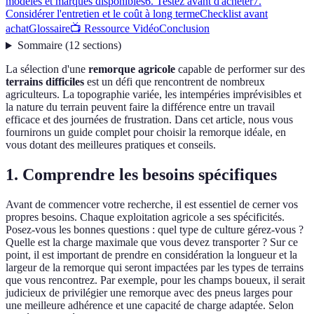
modèles et marques disponibles
6. Testez avant d'acheter
7.
Considérer l'entretien et le coût à long terme
Checklist avant
achat
Glossaire
📺 Ressource Vidéo
Conclusion
Sommaire
(
12
sections
)
La sélection d'une
remorque agricole
capable de performer sur des
terrains difficiles
est un défi que rencontrent de nombreux
agriculteurs. La topographie variée, les intempéries imprévisibles et
la nature du terrain peuvent faire la différence entre un travail
efficace et des journées de frustration. Dans cet article, nous vous
fournirons un guide complet pour choisir la remorque idéale, en
vous dotant des meilleures pratiques et conseils.
1. Comprendre les besoins spécifiques
Avant de commencer votre recherche, il est essentiel de cerner vos
propres besoins. Chaque exploitation agricole a ses spécificités.
Posez-vous les bonnes questions : quel type de culture gérez-vous ?
Quelle est la charge maximale que vous devez transporter ? Sur ce
point, il est important de prendre en considération la longueur et la
largeur de la remorque qui seront impactées par les types de terrains
que vous rencontrez. Par exemple, pour les champs boueux, il serait
judicieux de privilégier une remorque avec des pneus larges pour
une meilleure adhérence et une capacité de charge adaptée. Selon