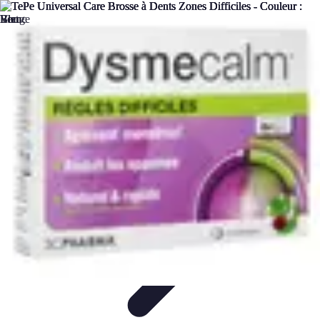
Remorque Agricole
Achat et choix de remorque
Guide d'achat
Entretien et Sécurité
Types
de remorques
Guides pratiques
Remorque Agricole