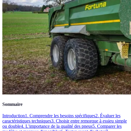
Sommaire
Introduction
1. Comprendre les besoins spécifiques
2. Évaluer les
caractéristiques techniques
3. Choisir entre remorque à essieu simple
ou double
4. L'importance de la qualité des pneus
5. Comparer les