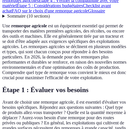
remorques agricoles
Étape 4 : Vérifier la compatibilité avec votre
matériel
Étape 5 : Considérations budgétaires
Checklist avant
achat
FAQ sur le choix d'une remorque agricole
Glossaire
Sommaire
(
10
sections
)
Une
remorque agricole
est un équipement essentiel qui permet de
transporter des matières premières agricoles, des récoltes, ou encore
des outils et machines. Elle est généralement tirée par un tracteur et
se doit d'être adaptée aux exigences spécifiques des exploitations
agricoles. Les remorques agricoles se déclinent en plusieurs modèles
et types, qui sont chacun conçus pour répondre à des besoins
particuliers. En 2026, la demande pour des remorques plus
performantes et durables se renforce, en raison des nouvelles normes
environnementales et d'une optimisation des coûts de production.
Comprendre quel type de remorque vous convient le mieux est donc
crucial pour maximiser l'efficacité de votre exploitation.
Étape 1 : Évaluer vos besoins
Avant de choisir une remorque agricole, il est essentiel d'évaluer vos
besoins spécifiques. Répondez aux questions suivantes : Quel type
de produits allez-vous transporter ? Quelle est la quantité moyenne à
déplacer ? Aurez-vous besoin d'une remorque pour des routes
privées ou publiques ? En général, les exploitations qui cultivent de
grandes surfaces nécessitent des remorques à grande capacité, tandis