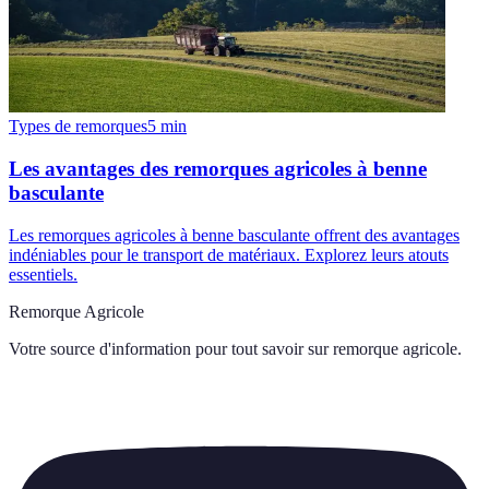
Types de remorques
5
min
Les avantages des remorques agricoles à benne
basculante
Les remorques agricoles à benne basculante offrent des avantages
indéniables pour le transport de matériaux. Explorez leurs atouts
essentiels.
Remorque Agricole
Votre source d'information pour tout savoir sur
remorque agricole
.