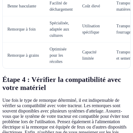
Facilité de
Transport
Benne basculante
Coût élevé
déchargement
matières 
Spécialisée,
Utilisation
Transport
Remorque à foin
adaptée aux
spécifique
fourrage
cultures
Optimisée
Capacité
Transport
Remorque à grains
pour les
limitée
et semenc
récoltes
Étape 4 : Vérifier la compatibilité avec
votre matériel
Une fois le type de remorque déterminé, il est indispensable de
vérifier sa compatibilité avec votre tracteur. Les remorques sont
souvent disponibles avec plusieurs systèmes d'attelage. Assurez-
vous que le système de votre tracteur est compatible pour éviter tout
problème lors de l'utilisation. Pensez également à l'alimentation
électrique si la remorque est équipée de feux ou d'autres dispositifs
électriques. Enfin, n'oubliez pas de vous renseigner sur les lois