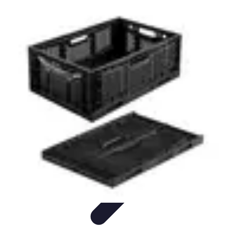
Remorque Agricole
Achat et choix de remorque
Guide d'achat
Entretien et Sécurité
Types
de remorques
Guides pratiques
Remorque Agricole