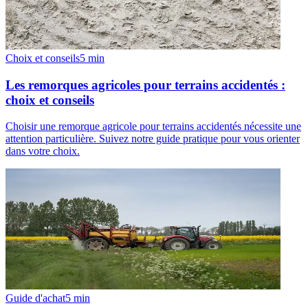
Choix et conseils
5
min
Les remorques agricoles pour terrains accidentés :
choix et conseils
Choisir une remorque agricole pour terrains accidentés nécessite une
attention particulière. Suivez notre guide pratique pour vous orienter
dans votre choix.
Guide d'achat
5
min