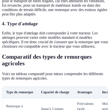
pour le transport de biens fragiles, car elles atténuent les vibrations.
En revanche, pour un transport de matériaux lourds ou dans des
conditions de terrain difficile, une remorque avec des essieux rigides
peut être plus adaptée.
4. Type d'attelage
Enfin, le type d'attelage doit correspondre à votre tracteur. Les
attelages peuvent varier entre modèles standard et modèles
spécifiques. Il est donc crucial de s'assurer que la remorque que vous
choisissez est compatible avec le tracteur que vous utiliserez.
Comparatif des types de remorques
agricoles
Voici un tableau comparatif pour mieux comprendre les différents
types de remorques agricoles.
Type de remorque
Capacité de charge
Avantages
Incon
Polyvalente,
Moin
Remorque à
Jusqu'à 3 tonnes
facile
prote