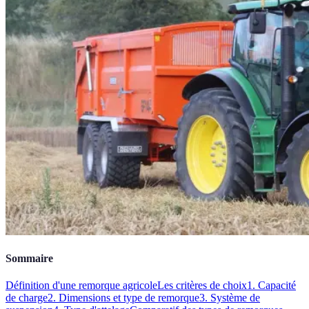
Sommaire
Définition d'une remorque agricole
Les critères de choix
1. Capacité
de charge
2. Dimensions et type de remorque
3. Système de