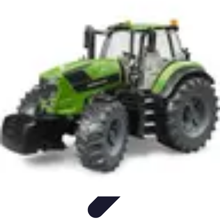
Remorque Agricole
Achat et choix de remorque
Guide d'achat
Entretien et Sécurité
Types
de remorques
Guides pratiques
Remorque Agricole