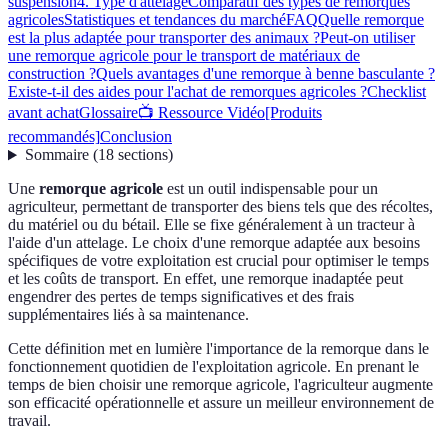
suspension
4. Type d'attelage
Comparatif des types de remorques
agricoles
Statistiques et tendances du marché
FAQ
Quelle remorque
est la plus adaptée pour transporter des animaux ?
Peut-on utiliser
une remorque agricole pour le transport de matériaux de
construction ?
Quels avantages d'une remorque à benne basculante ?
Existe-t-il des aides pour l'achat de remorques agricoles ?
Checklist
avant achat
Glossaire
📺 Ressource Vidéo
[Produits
recommandés]
Conclusion
Sommaire
(
18
sections
)
Une
remorque agricole
est un outil indispensable pour un
agriculteur, permettant de transporter des biens tels que des récoltes,
du matériel ou du bétail. Elle se fixe généralement à un tracteur à
l'aide d'un attelage. Le choix d'une remorque adaptée aux besoins
spécifiques de votre exploitation est crucial pour optimiser le temps
et les coûts de transport. En effet, une remorque inadaptée peut
engendrer des pertes de temps significatives et des frais
supplémentaires liés à sa maintenance.
Cette définition met en lumière l'importance de la remorque dans le
fonctionnement quotidien de l'exploitation agricole. En prenant le
temps de bien choisir une remorque agricole, l'agriculteur augmente
son efficacité opérationnelle et assure un meilleur environnement de
travail.