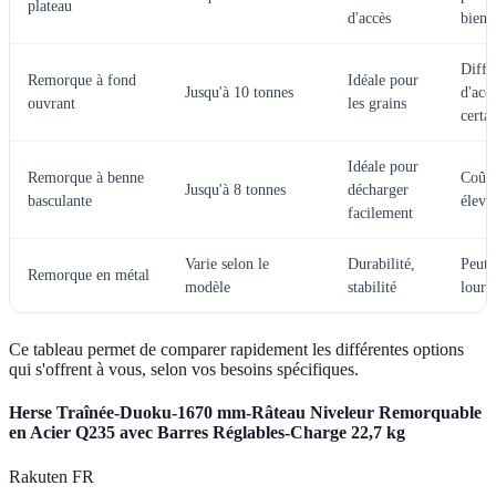
plateau
d'accès
biens
Diffi
Remorque à fond
Idéale pour
Jusqu'à 10 tonnes
d'acc
ouvrant
les grains
certa
Idéale pour
Remorque à benne
Coût 
Jusqu'à 8 tonnes
décharger
basculante
élevé
facilement
Varie selon le
Durabilité,
Peut 
Remorque en métal
modèle
stabilité
lourd
Ce tableau permet de comparer rapidement les différentes options
qui s'offrent à vous, selon vos besoins spécifiques.
Herse Traînée-Duoku-1670 mm-Râteau Niveleur Remorquable
en Acier Q235 avec Barres Réglables-Charge 22,7 kg
Rakuten FR