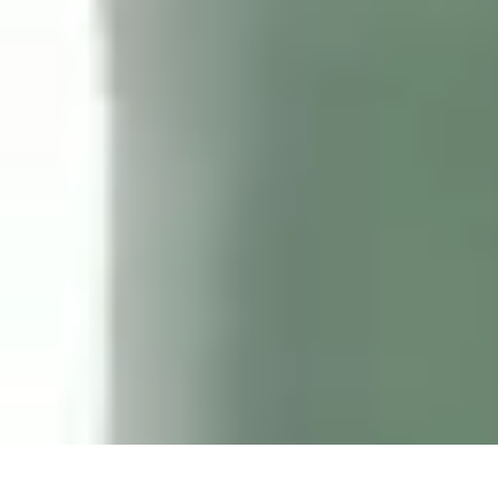
Remorque Agricole
Achat et choix de remorque
Guide d'achat
Entretien et Sécurité
Types d
Remorque Agricole