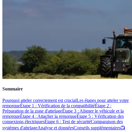
Sommaire
Pourquoi atteler correctement est crucial
Les étapes pour atteler votre
remorque
Étape 1 : Vérification de la compatibilité
Étape 2 :
Préparation de la zone d'attelage
Étape 3 : Aligner le véhicule et la
remorque
Étape 4 : Attacher la remorque
Étape 5 : Vérification des
connexions électriques
Étape 6 : Test de sécurité
Comparaison des
systèmes d'attelage
Analyse et données
Conseils supplémentaires
📺