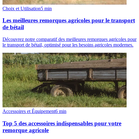
Choix et Utilisation
5
min
Les meilleures remorques agricoles pour le transport
de bétail
Découvrez notre comparatif des meilleures remorques agricoles pour
le transport de bétail, optimisé pour les besoins agricoles modernes.
Accessoires et Équipement
6
min
Top 5 des accessoires indispensables pour votre
remorque agricole