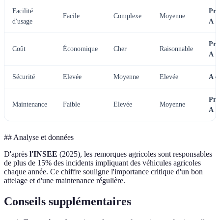
Facilité
Pré
Facile
Complexe
Moyenne
d'usage
A
Pré
Coût
Économique
Cher
Raisonnable
A
Sécurité
Elevée
Moyenne
Elevée
A e
Pré
Maintenance
Faible
Elevée
Moyenne
A
## Analyse et données
D'après
l'INSEE
(2025), les remorques agricoles sont responsables
de plus de 15% des incidents impliquant des véhicules agricoles
chaque année. Ce chiffre souligne l'importance critique d'un bon
attelage et d'une maintenance régulière.
Conseils supplémentaires